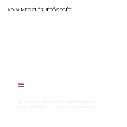
ADJA MEG ELÉRHETŐSÉGÉT.
Vezetéknév
*
Név
*
Email cím
*
Telefonszám
*
Hagyjon nekünk üzenetet
*