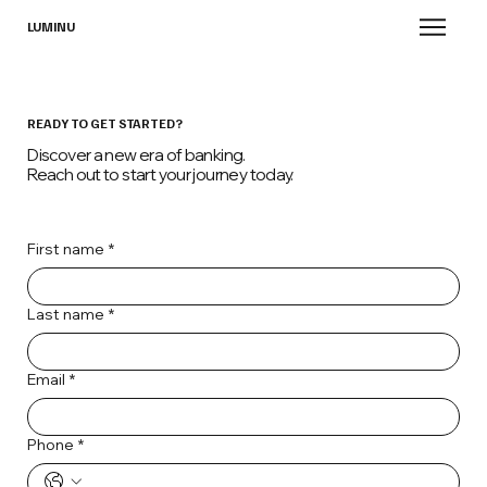
LUMINU
READY TO GET STARTED?
Discover a new era of banking.
Reach out to start your journey today.
First name
*
Last name
*
Email
*
Phone
*